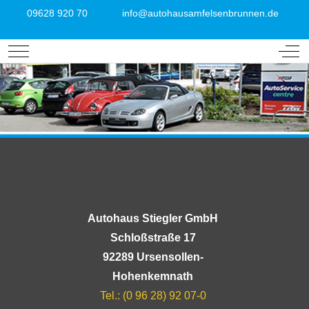
09628 920 70
info@autohausamfelsenbrunnen.de
Mobile Menu Toggle
Off-
Autohaus Stiegler GmbH
Schloßstraße 17
92289 Ursensollen-
Hohenkemnath
Tel.: (0 96 28) 92 07-0