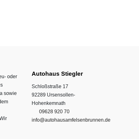
Autohaus Stiegler
eu- oder
es
Schloßstraße 17
da sowie
92289 Ursensollen-
 dem
Hohenkemnath
09628 920 70
Wir
info@autohausamfelsenbrunnen.de