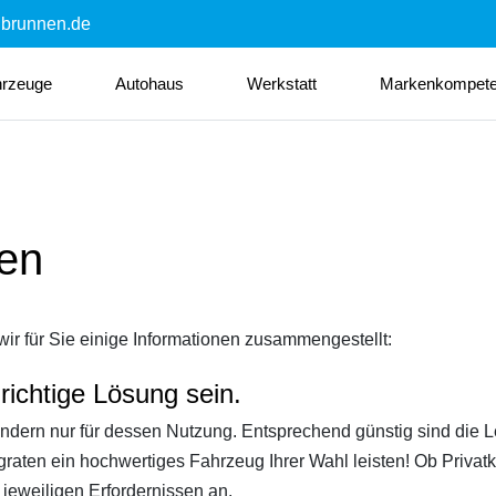
nbrunnen.de
hrzeuge
Autohaus
Werkstatt
Markenkompet
sen
r für Sie einige Informationen zusammengestellt:
richtige Lösung sein.
ondern nur für dessen Nutzung. Entsprechend günstig sind die L
graten ein hochwertiges Fahrzeug Ihrer Wahl leisten! Ob Priva
jeweiligen Erfordernissen an.