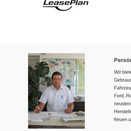
Persön
Wir bie
Gebrauc
Fahrzeu
Ford, R
neusten
Herstel
freuen u