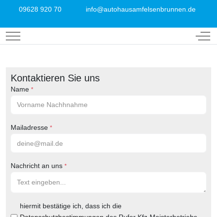
09628 920 70
info@autohausamfelsenbrunnen.de
Mobile Menu Toggle
Off-
Kontaktieren Sie uns
Name
*
Mailadresse
*
Nachricht an uns
*
hiermit bestätige ich, dass ich die